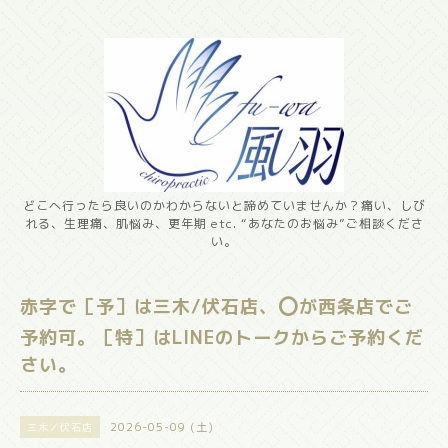
どこへ行ったら良いのかわからないと諦めていませんか？痛い、しび
れる、生理痛、肌悩み、更年期 etc. “あなたのお悩み”ご相談くださ
い。
赤字で［予］は三木/伏石店、⭕️が西条店でご
予約可。［特］はLINEのトークからご予約くだ
さい。
2026-05-09 (土)
三木／伏石店