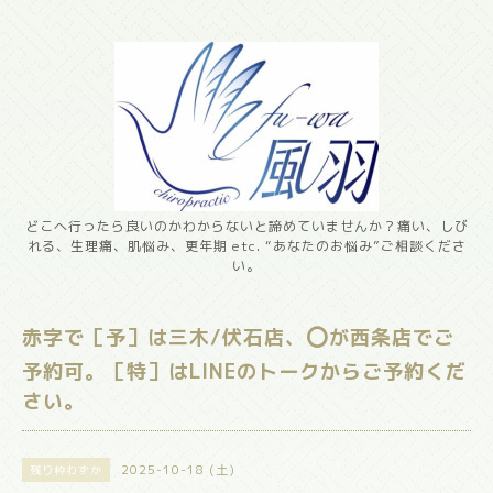
どこへ行ったら良いのかわからないと諦めていませんか？痛い、しび
れる、生理痛、肌悩み、更年期 etc. “あなたのお悩み”ご相談くださ
い。
赤字で［予］は三木/伏石店、⭕️が西条店でご
予約可。［特］はLINEのトークからご予約くだ
さい。
2025-10-18 (土)
残り枠わずか