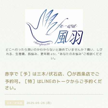
どこへ行ったら良いのかわからないと諦めていませんか？痛い、しび
れる、生理痛、肌悩み、更年期 etc. “あなたのお悩み”ご相談くださ
い。
赤字で［予］は三木/伏石店、⭕️が西条店でご
予約可。［特］はLINEのトークからご予約くだ
さい。
2025-05-26 (月)
三木／伏石店