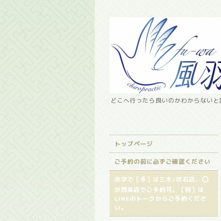
どこへ行ったら良いのかわからないと諦
トップページ
ご予約の前に必ずご確認ください
赤字で［予］は三木/伏石店、⭕️
が西条店でご予約可。［特］は
LINEのトークからご予約くださ
い。