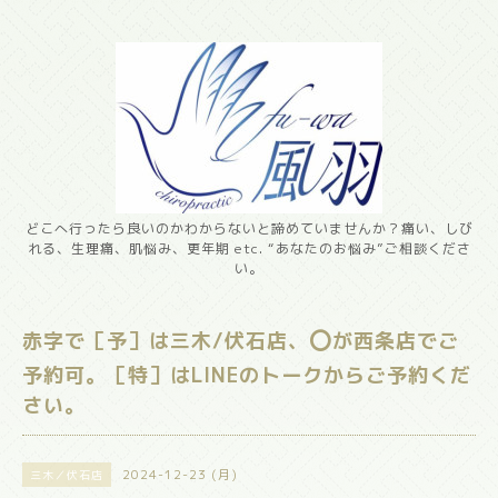
どこへ行ったら良いのかわからないと諦めていませんか？痛い、しび
れる、生理痛、肌悩み、更年期 etc. “あなたのお悩み”ご相談くださ
い。
赤字で［予］は三木/伏石店、⭕️が西条店でご
予約可。［特］はLINEのトークからご予約くだ
さい。
2024-12-23 (月)
三木／伏石店