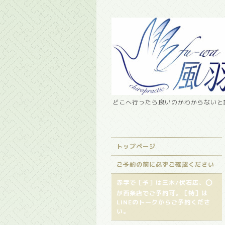
どこへ行ったら良いのかわからないと諦
トップページ
ご予約の前に必ずご確認ください
赤字で［予］は三木/伏石店、⭕️
が西条店でご予約可。［特］は
LINEのトークからご予約くださ
い。