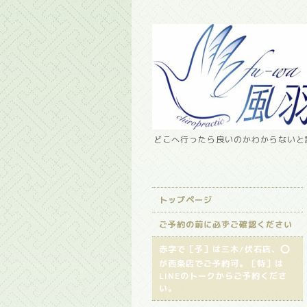
どこへ行ったら良いのかわからないと諦
トップページ
ご予約の前に必ずご確認ください
赤字で［予］は三木/伏石店、⭕️
が西条店でご予約可。［特］は
LINEのトークからご予約くださ
い。