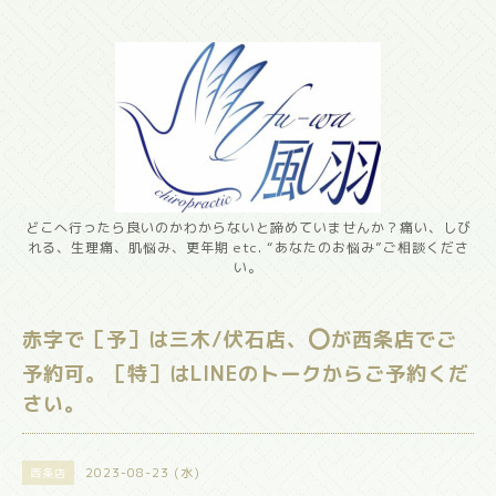
どこへ行ったら良いのかわからないと諦めていませんか？痛い、しび
れる、生理痛、肌悩み、更年期 etc. “あなたのお悩み”ご相談くださ
い。
赤字で［予］は三木/伏石店、⭕️が西条店でご
予約可。［特］はLINEのトークからご予約くだ
さい。
2023-08-23 (水)
西条店