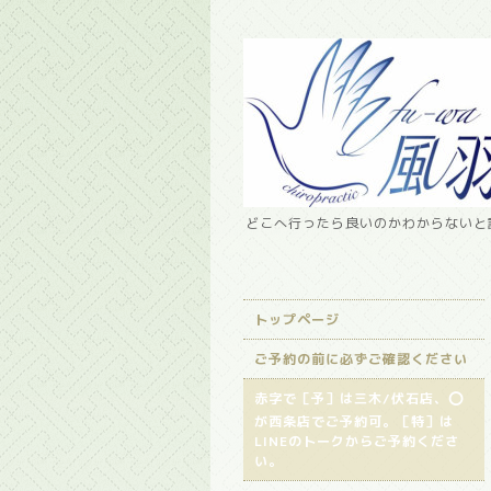
どこへ行ったら良いのかわからないと諦
トップページ
ご予約の前に必ずご確認ください
赤字で［予］は三木/伏石店、⭕️
が西条店でご予約可。［特］は
LINEのトークからご予約くださ
い。