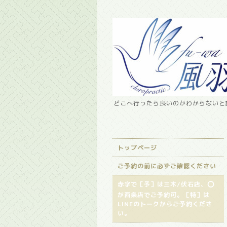
どこへ行ったら良いのかわからないと諦
トップページ
ご予約の前に必ずご確認ください
赤字で［予］は三木/伏石店、⭕️
が西条店でご予約可。［特］は
LINEのトークからご予約くださ
い。